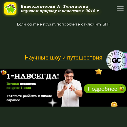
#uppage
Ссылка на это место страницы:
Видеолекторий А. Толмачёва
Видеолекторий А. Толмачёва
изучаем природу и человека с 2018 г.
изучаем природу и человека с 2018 г.
Если сайт не грузит, попробуйте отключить ВПН
Об авторе
Об авторе
Научные шоу и путешествия
Научные шоу и путешествия
Научные шоу и путешествия
Акция дня
Акция дня
Выйти
Войти