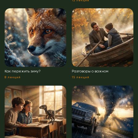
12 лекций
Как пережить зиму?
Разговоры о важном
8 лекций
15 лекций