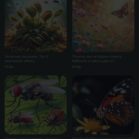
Зелёные хищники. Топ 5
Почему мы не будем ловить
растений-убийц
бабочек и рвать цветы?
450р.
450р.
Зачем нужны комары, клещи и
Почему бабочки такие красивые?