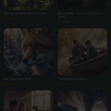
Живые загадки летнего сада
Динозавры - кто они на самом
деле?
7 лекций
12 лекций
Как пережить зиму?
Разговоры о важном
8 лекций
15 лекций