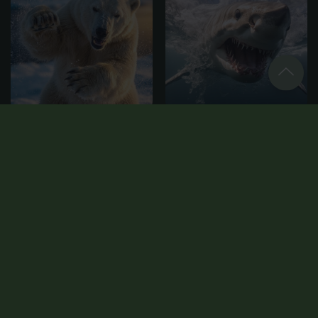
Невероятные обитатели Земли
Опасные и ядовитые
60 лекций
20 лекций
Оформить подписку
Все лекции
Лекции до 30мин
Доступные лекции
Смена сезонов