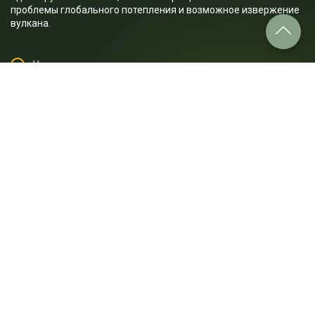
проблемы глобального потепления и возможное извержение
вулкана.
Что узнают слушатели:
1. Какой основной подход к подъему на Килиманджаро
используется человеком?
2. Как адаптируются люди, постоянно проживающие в
высокогорных районах?
3. Какие горы называют «сверхвысотами» и почему на них
невозможна акклиматизация?
4. К какой категории относится вершина Килиманджаро и как
на ней проходит акклиматизация?
5. Как выглядит зона дождевого леса на Килиманджаро?
6. Какие животные встречаются в зоне лугов на
Килиманджаро?
7. Как выглядит гигантская лобелия и где её можно увидеть?
8. Почему на вершине Килиманджаро лежит снег?
9. Почему лед на Килиманджаро начал стремительно
отступать?
10. Какие ощущения испытывают люди на вершине
Килиманджаро?