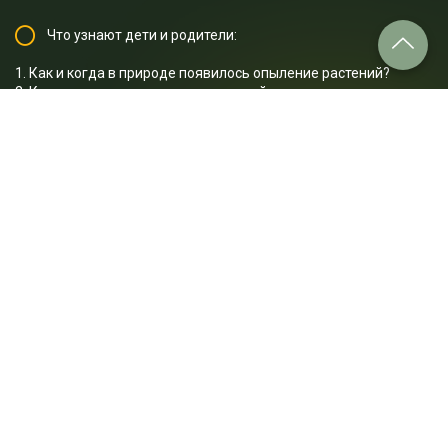
Что узнают дети и родители:
1. Как и когда в природе появилось опыление растений?
2. Как появление цветковых растений повлияло на вымирание
динозавров?
3. Как устроен цветок?
4. Почему цветковые растения так важны для сельского
хозяйства?
5. Как вымирание пчел повлияет на животноводство?
6. Какие вещества наносят пчёлам непоправимый вред?
7. Как вымирание пчёл повлияет на стоимость продуктов в
магазинах?
8. Почему исчезнут молочные и кофейные напитки?
9. Почему исчезнет хлопок?
10. Как можно спасти пчёл и человечество?