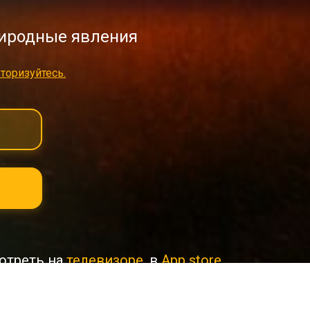
иродные явления
торизуйтесь.
отреть на
телевизоре
, в
App store