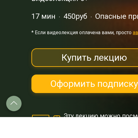
17 мин
450руб
Опасные пр
* Eсли видеолекция оплачена вами, просто
ав
Купить лекцию
Оформить подписку
Эту лекцию можно посм
и
Google Play.