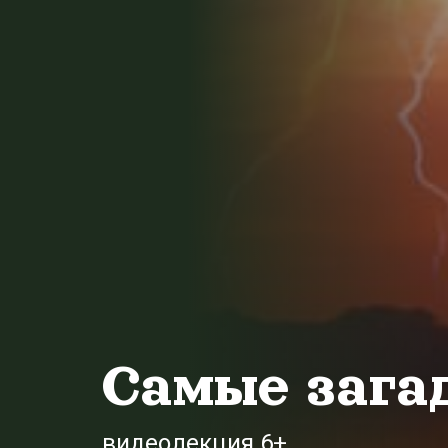
Самые зага
видеолекция 6+