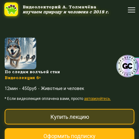
Ссылка на это место страницы:
#uppage
Видеолекторий А. Толмачёва
Видеолекторий А. Толмачёва
изучаем природу и человека с 2018 г.
изучаем природу и человека с 2018 г.
Об авторе
Об авторе
Научные шоу и путешествия
Научные шоу и путешествия
Акция дня
Акция дня
По следам волчьей стаи
Видеолекция 6+
12мин
450руб
Животные и человек
Выйти
Войти
* Eсли видеолекция оплачена вами, просто
авторизуйтесь.
Купить лекцию
Оформить подписку