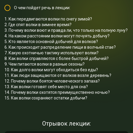
О чем пойдет речь в лекции:
1. Как передвигаются волки по снегу зимой?
2. Где спят волки в зимнее время?
3. Почему волки воют и правда ли, что только на полную луну?
4. На каком расстоянии волки могут почуять добычу?
5. Кто является основной добычей для волков?
6. Как происходит распределение пищи в волчьей стае?
7. Какую охотничью тактику используют волки?
8. Как волки справляются с более быстрой добычей?
9. Чем питаются волки в разные сезоны?
10. Как долго волки могут обходиться без еды?
11. Как люди защищаются от волков возле деревень?
12. Почему волки боятся человеческого запаха?
13. Как волки готовят себе место для сна?
14. Почему волки охотятся преимущественно ночью?
15. Как волки сохраняют остатки добычи?
Отрывок лекции: