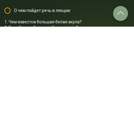
О чем пойдет речь в лекции:
1. Чем известна большая белая акула?
2. Где обитает большая белая акула?
3. Как охотится большая белая акула?
4. Какие размеры и скорость у большой белой акулы?
5. Какую окраску имеет большая белая акула?
6. В чем особенность зубов большой белой акулы?
7. Какие враги есть у большой белой акулы?
8. Чем отличается поведение косатки от акулы?
9. Как охотится косатка на большую белую акулу?
10. Почему косатка опаснее акулы?
Отрывок лекции: