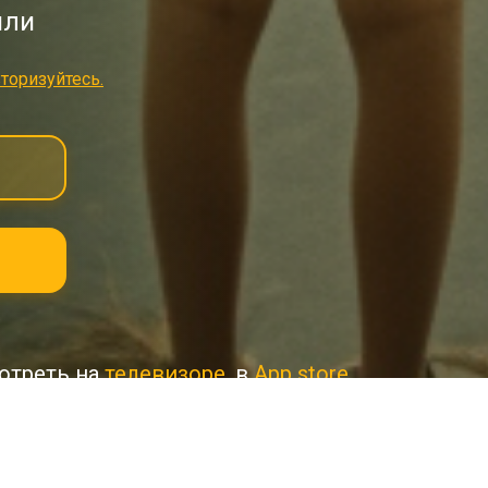
мли
торизуйтесь.
отреть на
телевизоре
, в
App store