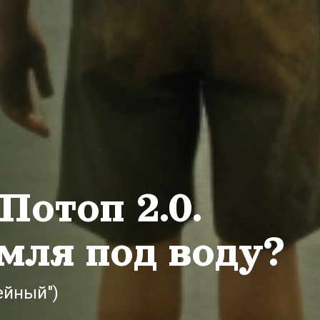
отоп 2.0.
мля под воду?
ейный")