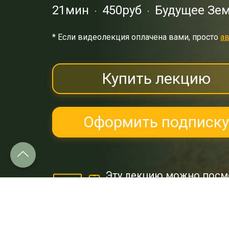
21мин
450руб
Будущее Зе
* Eсли видеолекция оплачена вами, просто
ав
Купить лекцию
Оформить подписку
Эту лекцию можно посм
и
Google Play.