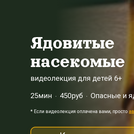
Ядовитые
насекомые
видеолекция для детей 6+
25мин
450руб
Опасные и я
* Eсли видеолекция оплачена вами, просто
ав